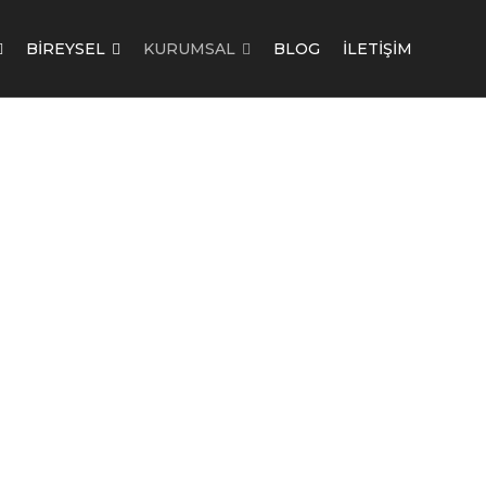
BİREYSEL
KURUMSAL
BLOG
İLETİŞİM
luk
luk
gortaları
uluk
igortaları
luk Sigortaları
iyet Sigortaları