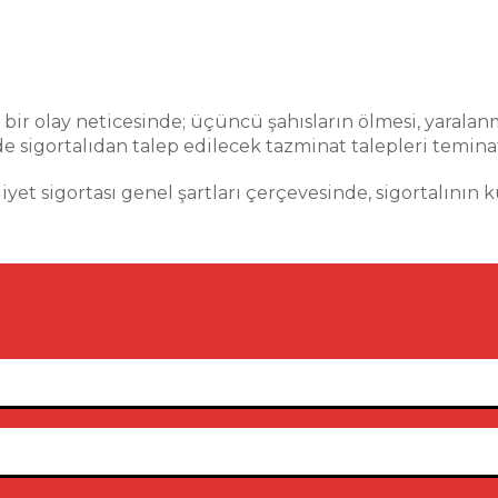
n bir olay neticesinde; üçüncü şahısların ölmesi, yarala
de sigortalıdan talep edilecek tazminat talepleri teminat
iyet sigortası genel şartları çerçevesinde, sigortalının 