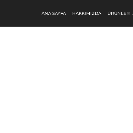
ANA SAYFA
HAKKIMIZDA
ÜRÜNLER
İşveren Mali Sorumlu
3. Şahıs Mali Sorumlu
Mesleki Sorumluluk Si
Şahıs Mali Soruml
Yönetici Sorumluluk S
Tehlikeli Atık Sorumlu
Ortak Alan Mali Mesul