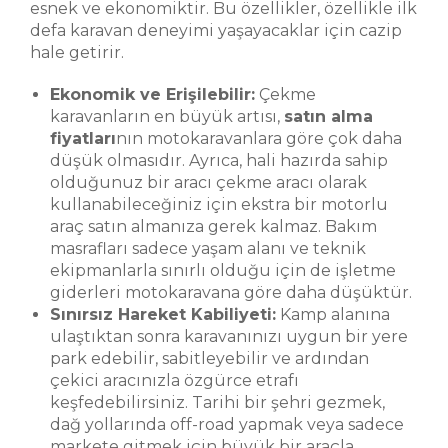
esnek ve ekonomiktir. Bu özellikler, özellikle ilk
defa karavan deneyimi yaşayacaklar için cazip
hale getirir.
Ekonomik ve Erişilebilir:
Çekme
karavanların en büyük artısı,
satın alma
fiyatları
nın motokaravanlara göre çok daha
düşük olmasıdır. Ayrıca, hali hazırda sahip
olduğunuz bir aracı çekme aracı olarak
kullanabileceğiniz için ekstra bir motorlu
araç satın almanıza gerek kalmaz. Bakım
masrafları sadece yaşam alanı ve teknik
ekipmanlarla sınırlı olduğu için de işletme
giderleri motokaravana göre daha düşüktür.
Sınırsız Hareket Kabiliyeti:
Kamp alanına
ulaştıktan sonra karavanınızı uygun bir yere
park edebilir, sabitleyebilir ve ardından
çekici aracınızla özgürce etrafı
keşfedebilirsiniz. Tarihi bir şehri gezmek,
dağ yollarında off-road yapmak veya sadece
markete gitmek için büyük bir araçla