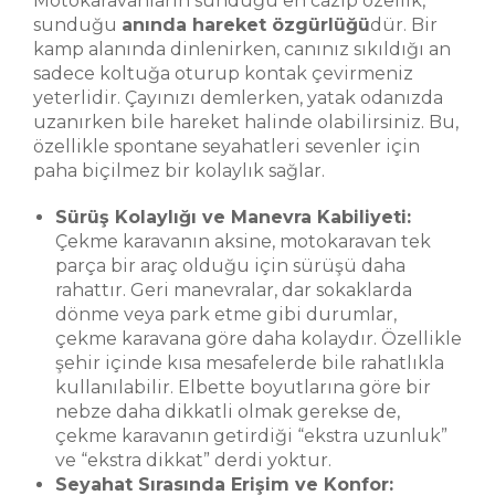
Motokaravanların sunduğu en cazip özellik,
sunduğu
anında hareket özgürlüğü
dür. Bir
kamp alanında dinlenirken, canınız sıkıldığı an
sadece koltuğa oturup kontak çevirmeniz
yeterlidir. Çayınızı demlerken, yatak odanızda
uzanırken bile hareket halinde olabilirsiniz. Bu,
özellikle spontane seyahatleri sevenler için
paha biçilmez bir kolaylık sağlar.
Sürüş Kolaylığı ve Manevra Kabiliyeti:
Çekme karavanın aksine, motokaravan tek
parça bir araç olduğu için sürüşü daha
rahattır. Geri manevralar, dar sokaklarda
dönme veya park etme gibi durumlar,
çekme karavana göre daha kolaydır. Özellikle
şehir içinde kısa mesafelerde bile rahatlıkla
kullanılabilir. Elbette boyutlarına göre bir
nebze daha dikkatli olmak gerekse de,
çekme karavanın getirdiği “ekstra uzunluk”
ve “ekstra dikkat” derdi yoktur.
Seyahat Sırasında Erişim ve Konfor: